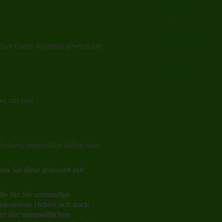
Minutentakt
mehr
09.10.2026
Parkzauber im
-
Goethepark
Ihre Daten aufgrund gesetzlicher
10.10.2026
mehr
27.11.2026
Ahlbecker
-
Weihnachtsmarkt
29.11.2026
mehr
bei uns und
nä
rbeitung eingewilligt haben oder
en Sie diese jederzeit mit
ie für Sie zuständige
sbehörde richtet sich nach
der der mutmaßlichen