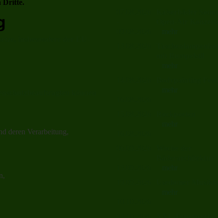
 Dritte.
07.08.2026
Kaiserbäder Som
g
-
Open-Air Konzert
09.08.2026
mehr
setze, insbesondere der EU-
13.08.2026
Taschenlampenkon
mit Rumpelstil
mehr
14.08.2026
Bodypainting Festi
-
mehr
enschutzbeauftragten können
16.08.2026
15.08.2026
Rockpoeten
-
mehr
nd deren Verarbeitung,
16.08.2026
06.09.2026
Woche der
-
Bäderarchitektur
13.09.2026
mehr
n,
19.09.2026
Usedomer Musikfes
-
mehr
10.10.2026
03.10.2026
XXL-Feuerwerke 