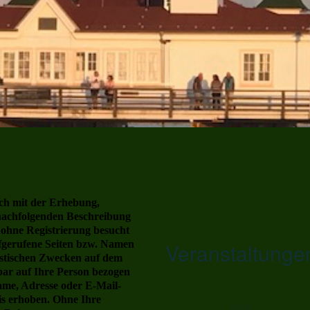
 der Sonneninsel Usedom
ich mit der Erhebung,
nachfolgenden Beschreibung
 ohne Registrierung besucht
fgerufene Seiten bzw. Namen
Veranstaltunge
istischen Zwecken auf dem
lbar auf Ihre Person bezogen
02.07.2026
Spielestrand
me, Adresse oder E-Mail-
-
"Spiel(t)raum am
sis erhoben. Ohne Ihre
31.08.2026
mehr