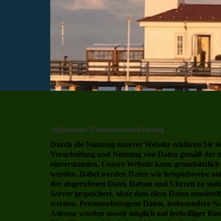
Machen Sie Urlaub auf
Allgemeine Datenschutzerklärung
Durch die Nutzung unserer Website erklären Sie s
Verarbeitung und Nutzung von Daten gemäß der 
einverstanden. Unsere Website kann grundsätzlich
werden. Dabei werden Daten wie beispielsweise au
der abgerufenen Datei, Datum und Uhrzeit zu stat
Server gespeichert, ohne dass diese Daten unmitte
werden. Personenbezogene Daten, insbesondere Na
Adresse werden soweit möglich auf freiwilliger Ba