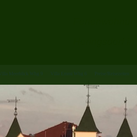
Ferienwohnung
Heringsdorf i
Villa Meerblick Whg 9
Villa Emmi Whg 6
Preise/Reisezeiten