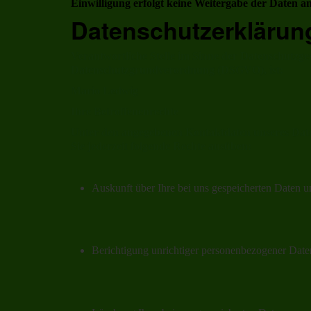
Einwilligung erfolgt keine Weitergabe der Daten an
Datenschutzerklärun
Verantwortliche Stelle im Sinne der Datenschutzge
Datenschutzgrundverordnung (DSGVO), ist:
Mario Ledwig
Ihre Betroffenenrechte
Unter den angegebenen Kontaktdaten unseres Dat
Sie jederzeit folgende Rechte ausüben:
Auskunft über Ihre bei uns gespeicherten Daten u
Berichtigung unrichtiger personenbezogener Date