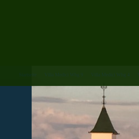
Startseite
Villa Medici Whg 9
Villa Medici Whg 4