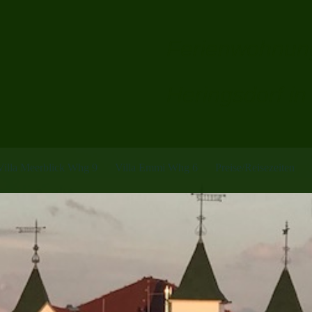
Ferienwohnung
Heringsdorf i
Villa Meerblick Whg 9
Villa Emmi Whg 6
Preise/Reisezeiten