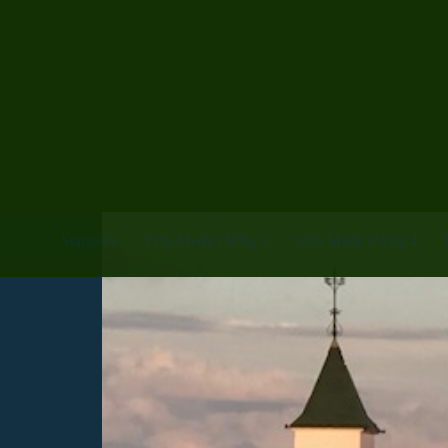
Startseite
Villa Medici Whg 9
Villa Medici Whg 4