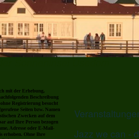
 der Sonneninsel Usedom
ich mit der Erhebung,
nachfolgenden Beschreibung
 ohne Registrierung besucht
fgerufene Seiten bzw. Namen
Veranstaltunge
istischen Zwecken auf dem
lbar auf Ihre Person bezogen
me, Adresse oder E-Mail-
Jazz we can - 
sis erhoben. Ohne Ihre