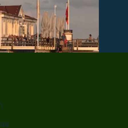
n
das