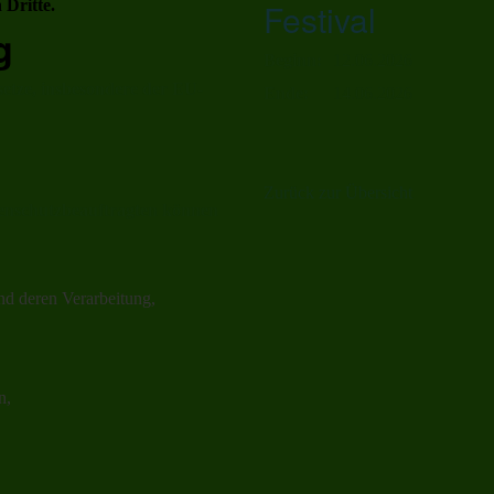
 Dritte.
Festival
g
Beginn:
12.06.2026
setze, insbesondere der EU-
Ende:
14.06.2026
Zurück zur Übersicht
enschutzbeauftragten können
nd deren Verarbeitung,
n,