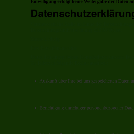
Einwilligung erfolgt keine Weitergabe der Daten an
Datenschutzerklärun
Verantwortliche Stelle im Sinne der Datenschutzge
Datenschutzgrundverordnung (DSGVO), ist:
Mario Ledwig
Ihre Betroffenenrechte
Unter den angegebenen Kontaktdaten unseres Dat
Sie jederzeit folgende Rechte ausüben:
Auskunft über Ihre bei uns gespeicherten Daten u
Berichtigung unrichtiger personenbezogener Date