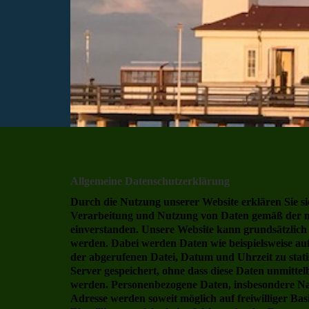
Machen Sie Urlaub auf
Allgemeine Datenschutzerklärung
Durch die Nutzung unserer Website erklären Sie s
Verarbeitung und Nutzung von Daten gemäß der 
einverstanden. Unsere Website kann grundsätzlich
werden. Dabei werden Daten wie beispielsweise au
der abgerufenen Datei, Datum und Uhrzeit zu stat
Server gespeichert, ohne dass diese Daten unmitte
werden. Personenbezogene Daten, insbesondere Na
Adresse werden soweit möglich auf freiwilliger Ba