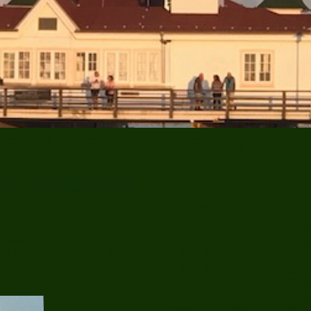
 der Sonneninsel Usedom
rer Webseite
Saisonzeiten und Preise:
20.09. - 13.12.2025 59 €
n Seebäder der Ostseeküste -
13.12. - 05.01.2026 99 €
uch im Winter können Sie hier
05.01. - 30.05.2026 59 €
ingen.
30.05. - 20.06.2026 79 €
20.06. - 29.08.2026 99 €
29.08. - 19.09.2026 79 €
19.09. - 12.12.2026 59 €