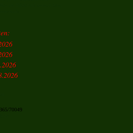
len im Bäderstil unweit bzw.
romenade.
ten:
.2026
.2026
.2026
.2026
en
:
365/70049
b.de