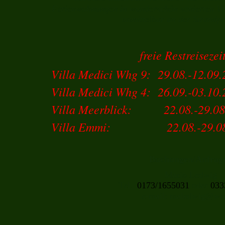
Ferienwohnungen in wunderschön sanierten Vil
unmittelbar an der Strandp
freie Restreisezei
Villa Medici Whg 9: 29.08.-12.09
Villa Medici Whg 4: 26.09.-03.10
Villa Meerblick: 22.08.-29.08
Villa Emmi: 22.08.-29.08
Buchungen/Anfrag
Mario Ledwig
Tel.
0173/1655031
oder
033
e-mail: maledwig@we