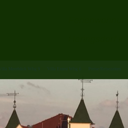
Ferienwohnung
Heringsdorf i
Villa Meerblick Whg 9
Villa Emmi Whg 6
Preise/Reisezeiten