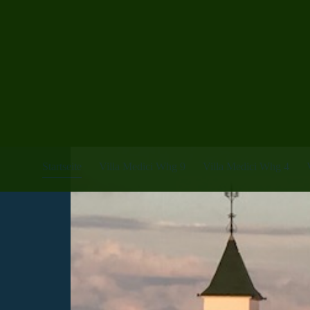
Startseite
Villa Medici Whg 9
Villa Medici Whg 4