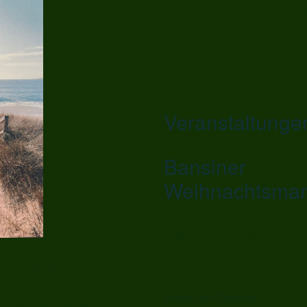
12.12. - 04.01.2027 99 €
* An/Abreise Samstag
** Mind. 5 ÜN
WLan inklusive
Veranstaltunge
Bansiner
Weihnachtsmar
Beginn:
11.12.2026
Ende:
13.12.2026
sel Usedom.
Zurück zur Übersicht
ne familienfreundliche