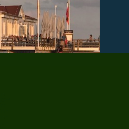
/ÜN
/ÜN**
/ÜN
/ÜN*
/ÜN*
/ÜN*
/ÜN