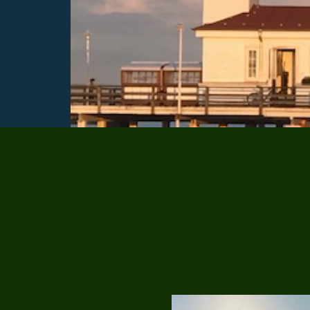
Machen Sie Urlaub auf
Willkommen auf unse
Ahlbeck und Heringsdorf
- eine der schönste
sind nicht nur zur Sommerzeit sehr reizvoll. A
wunderschöne Tage verbr