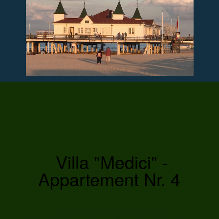
Machen Sie Urlaub auf
der Sonneninsel
Usedom
Villa "Medici" -
Appartement Nr. 4
Herzlich Willkommen in der Villa