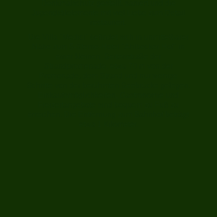
Denkmalschutz gestellt, saniert und die
Jugendstilelemente mit viel Liebe zum Detail
restauriert.
Die Villa "Medici" befindet sich in unmittelbarer
Nähe zum 5-Sterne-Hotel "Ahlbecker Hof" in
einer kleinen Seitenstraße der
Strandpromenade, etwa 70 m von der
Promenade, dem Strand und nur wenige
Schritte von der berühmten Seebrücke gelegen.
Einkaufsmöglichkeiten, Gastronomie und
Freizeitangebote sind bequem zu Fuß zu
erreichen. Die Entfernung zum Bahnhof beträgt
etwa 1 Kilometer.