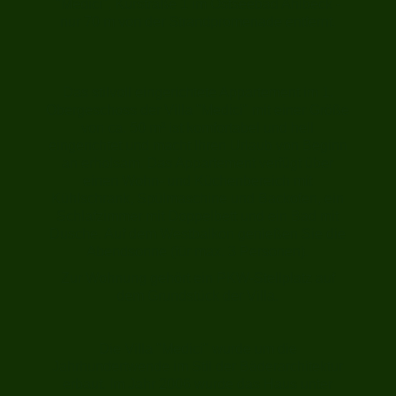
"Medici", Kurstraße 1 im Ostseebad Ahlbeck -
nur 70 m von der Strandpromenade entfernt.
Das stilvoll eingerichtete Appartement im 1.
Obergeschoss der Villa "Medici" mit einer Größe
von ca. 50 m² ist komfortabel und hell
eingerichtet und macht Ihren Urlaub von Beginn
an erholsam. Das Appartement verfügt über
einen Wohn- und Küchenbereich mit
Kühlschrank, Spülmaschine und Backofen, ein
Schlafzimmer mit Doppelbett und ein Bad mit
Dusche. Auf dem Westbalkon genießen Sie die
Abendsonne (für max. 3 Personen).
Zur Wohnung gehört ein PKW-Stellplatz auf
dem Grundstück der Villa.
Die Villa "Medici" wurde um die
Jahrhundertwende im Stil der Bäderarchitektur
erbaut. Im Jahr 2006 wurde das Haus unter