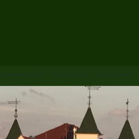
Ferienwohnung
Heringsdorf i
Villa Meerblick Whg 9
Villa Emmi Whg 6
Preise/Reisezeiten