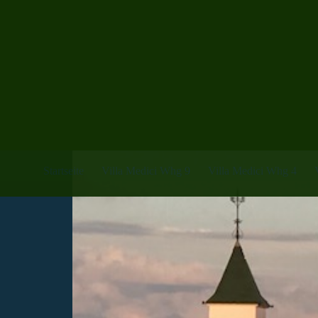
Startseite
Villa Medici Whg 9
Villa Medici Whg 4