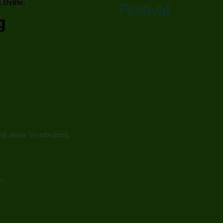
 Dritte.
Festival
g
Beginn:
14.08.2026
setze, insbesondere der EU-
Ende:
16.08.2026
Zurück zur Übersicht
enschutzbeauftragten können
nd deren Verarbeitung,
n,