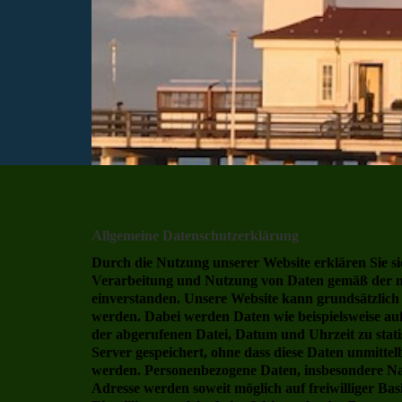
Machen Sie Urlaub auf
Allgemeine Datenschutzerklärung
Durch die Nutzung unserer Website erklären Sie s
Verarbeitung und Nutzung von Daten gemäß der 
einverstanden. Unsere Website kann grundsätzlich
werden. Dabei werden Daten wie beispielsweise au
der abgerufenen Datei, Datum und Uhrzeit zu stat
Server gespeichert, ohne dass diese Daten unmitte
werden. Personenbezogene Daten, insbesondere Na
Adresse werden soweit möglich auf freiwilliger Ba