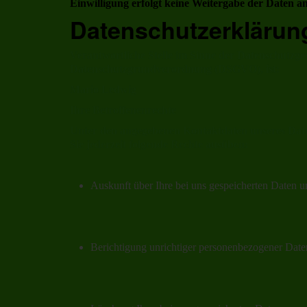
Einwilligung erfolgt keine Weitergabe der Daten an
Datenschutzerklärun
Verantwortliche Stelle im Sinne der Datenschutzge
Datenschutzgrundverordnung (DSGVO), ist:
Mario Ledwig
Ihre Betroffenenrechte
Unter den angegebenen Kontaktdaten unseres Dat
Sie jederzeit folgende Rechte ausüben:
Auskunft über Ihre bei uns gespeicherten Daten u
Berichtigung unrichtiger personenbezogener Date