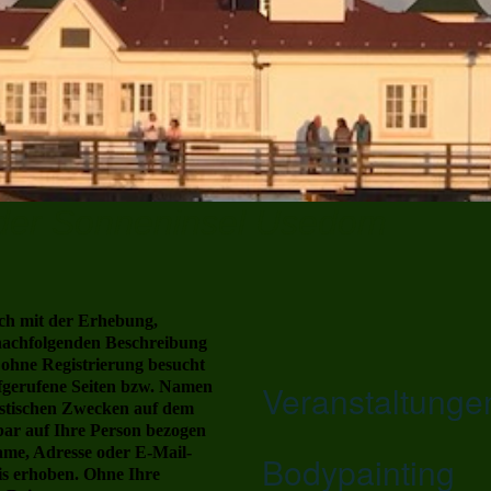
 der Sonneninsel Usedom
ich mit der Erhebung,
nachfolgenden Beschreibung
 ohne Registrierung besucht
fgerufene Seiten bzw. Namen
Veranstaltunge
istischen Zwecken auf dem
lbar auf Ihre Person bezogen
me, Adresse oder E-Mail-
Bodypainting
sis erhoben. Ohne Ihre